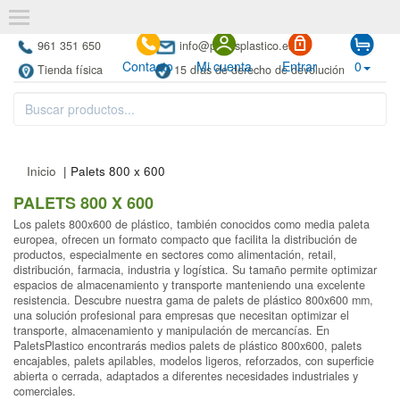
961 351 650
info@paletsplastico.es
Contacto
Mi cuenta
Entrar
0
Tienda física
15 días de derecho de devolución
Inicio
| Palets 800 x 600
PALETS 800 X 600
Los palets 800x600 de plástico, también conocidos como media paleta
europea, ofrecen un formato compacto que facilita la distribución de
productos, especialmente en sectores como alimentación, retail,
distribución, farmacia, industria y logística. Su tamaño permite optimizar
espacios de almacenamiento y transporte manteniendo una excelente
resistencia. Descubre nuestra gama de palets de plástico 800x600 mm,
una solución profesional para empresas que necesitan optimizar el
transporte, almacenamiento y manipulación de mercancías. En
PaletsPlastico encontrarás medios palets de plástico 800x600, palets
encajables, palets apilables, modelos ligeros, reforzados, con superficie
abierta o cerrada, adaptados a diferentes necesidades industriales y
comerciales.