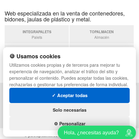
Web especializada en la venta de contenedores,
bidones, jaulas de plástico y metal.
INTEGRAPALETS
TOPALMACEN
Palets
Almacén
TODOCONTENEDORES
SOBRANTESDESTOCKS
🍪 Usamos cookies
Contenedores
Sobrantes
Utilizamos cookies propias y de terceros para mejorar tu
ESTANTERIASKIT
experiencia de navegación, analizar el tráfico del sitio y
Estanterias
personalizar el contenido. Puedes aceptar todas las cookies,
rechazarlas o gestionar tus preferencias de forma individual.
POLÍTICA DE PRIVACIDAD
MAPA WEB
✓ Aceptar todas
CONDICIONES DE USO
PREGUNTAS FRECUENTES
CAMBIOS Y DEVOLUCIONES
INGRESA A TU CUENTA
Solo necesarias
CONTACTO
QUIENES SOMOS
⚙️ Personalizar
Hola, ¿necesitas ayuda?
© paletsplastico.es - Todos los derechos reservados