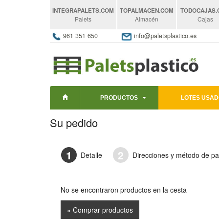
INTEGRAPALETS
.COM
TOPALMACEN
.COM
TODOCAJAS
Palets
Almacén
Cajas
961 351 650
info@paletsplastico.es
PRODUCTOS
LOTES USAD
Su pedido
1
2
Detalle
Direcciones y método de p
No se encontraron productos en la cesta
» Comprar productos