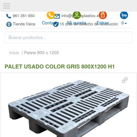
961 351 650
info@paletsplastico.es
Contacto
Mi cuenta
Entrar
0
Tienda física
15 días de derecho de devolución
Inicio
| Palets 800 x 1200
PALET USADO COLOR GRIS 800X1200 H1