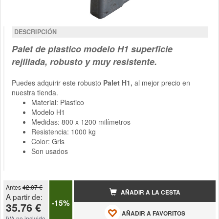
DESCRIPCIÓN
Palet
de
plastico modelo H1 superficie
rejillada, robusto y muy resistente.
Puedes adquirir este robusto
Palet H1,
al mejor precio en
nuestra tienda.
Material: Plastico
Modelo H1
Medidas: 800 x 1200 milímetros
Resistencia: 1000 kg
Color: Gris
Son usados
Antes
42.07 €
AÑADIR A LA CESTA
A partir de:
-15%
35.76 €
AÑADIR A FAVORITOS
IVA no incluido