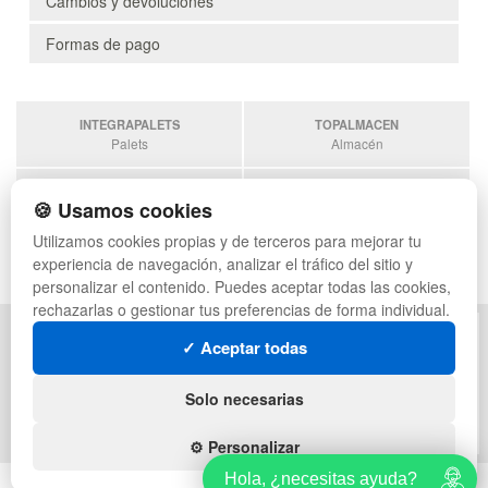
Cambios y devoluciones
Formas de pago
INTEGRAPALETS
TOPALMACEN
Palets
Almacén
TODOCONTENEDORES
SOBRANTESDESTOCKS
🍪 Usamos cookies
Contenedores
Sobrantes
Utilizamos cookies propias y de terceros para mejorar tu
ESTANTERIASKIT
experiencia de navegación, analizar el tráfico del sitio y
Estanterias
personalizar el contenido. Puedes aceptar todas las cookies,
rechazarlas o gestionar tus preferencias de forma individual.
POLÍTICA DE PRIVACIDAD
MAPA WEB
✓ Aceptar todas
CONDICIONES DE USO
PREGUNTAS FRECUENTES
CAMBIOS Y DEVOLUCIONES
INGRESA A TU CUENTA
Solo necesarias
CONTACTO
QUIENES SOMOS
⚙️ Personalizar
Hola, ¿necesitas ayuda?