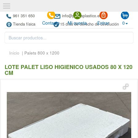
961 351 650
info@paletsplastico.es
Contacto
Mi cuenta
Entrar
0
Tienda física
15 días de derecho de devolución
Inicio
| Palets 800 x 1200
LOTE PALET LISO HIGIENICO USADOS 80 X 120
CM