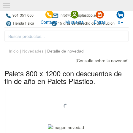
961 351 650
info@paletsplastico.es
Contacto
Mi cuenta
Entrar
0
Tienda física
15 días de derecho de devolución
Inicio
|
Novedades
| Detalle de novedad
[
Consulta sobre la novedad
]
Palets 800 x 1200 con descuentos de
fin de año en Palets Plástico.