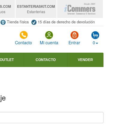
S
.COM
ESTANTERIASKIT
.COM
uos
Estanterias
Tienda física
15 días de derecho de devolución
Contacto
Mi cuenta
Entrar
0
OUTLET
CONTACTO
VENDER
je