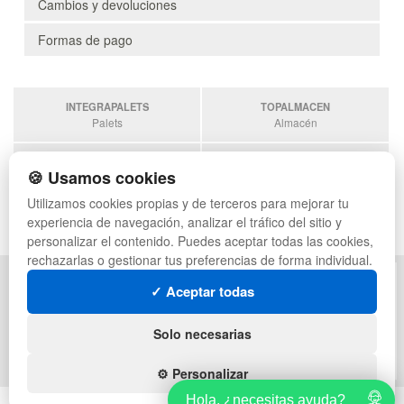
Cambios y devoluciones
Formas de pago
INTEGRAPALETS
TOPALMACEN
Palets
Almacén
TODOCONTENEDORES
SOBRANTESDESTOCKS
🍪 Usamos cookies
Contenedores
Sobrantes
Utilizamos cookies propias y de terceros para mejorar tu
ESTANTERIASKIT
experiencia de navegación, analizar el tráfico del sitio y
Estanterias
personalizar el contenido. Puedes aceptar todas las cookies,
rechazarlas o gestionar tus preferencias de forma individual.
POLÍTICA DE PRIVACIDAD
MAPA WEB
✓ Aceptar todas
CONDICIONES DE USO
PREGUNTAS FRECUENTES
CAMBIOS Y DEVOLUCIONES
INGRESA A TU CUENTA
Solo necesarias
CONTACTO
QUIENES SOMOS
⚙️ Personalizar
Hola, ¿necesitas ayuda?