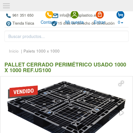
961 351 650
info@paletsplastico.es
Contacto
Mi cuenta
Entrar
0
Tienda física
15 días de derecho de devolución
Inicio
| Palets 1000 x 1000
PALLET CERRADO PERIMÉTRICO USADO 1000
X 1000 REF.US100